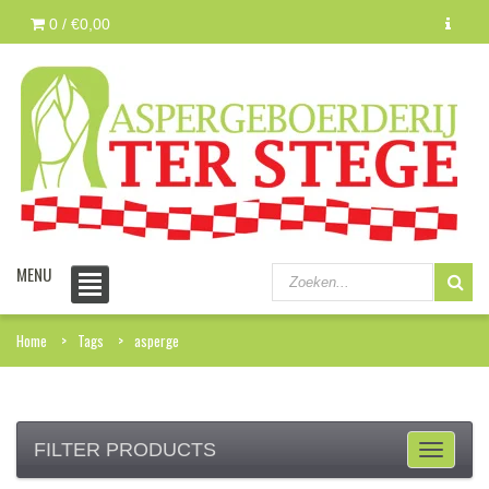
0 /
€0,00
MENU
Home
Tags
asperge
FILTER PRODUCTS