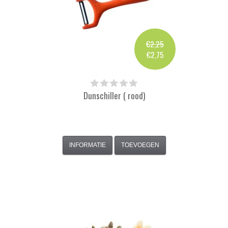
€2,25
€2,75
Dunschiller ( rood)
INFORMATIE
TOEVOEGEN