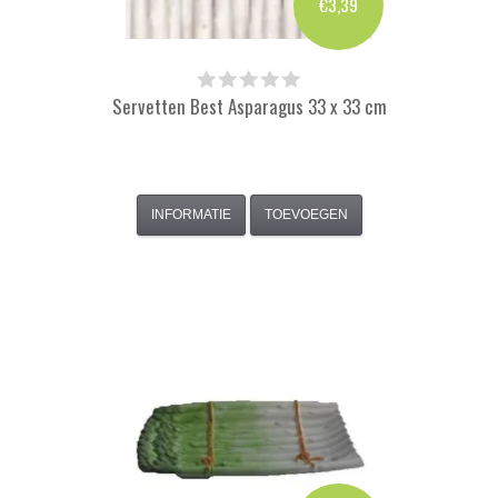
€3,39
Servetten Best Asparagus 33 x 33 cm
INFORMATIE
TOEVOEGEN