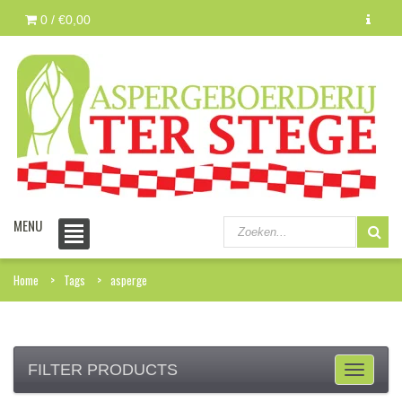
0 /
€0,00
MENU
Home
Tags
asperge
FILTER PRODUCTS