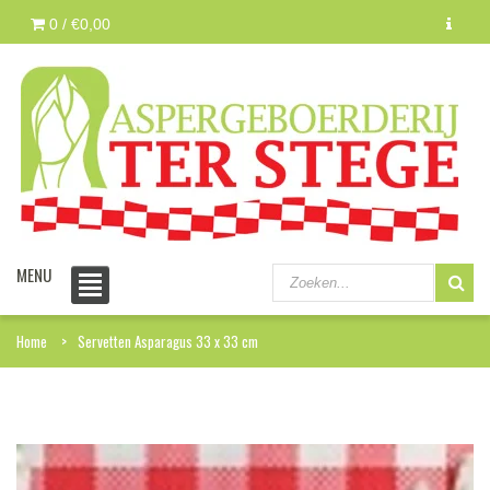
0 /
€0,00
MENU
Home
Servetten Asparagus 33 x 33 cm