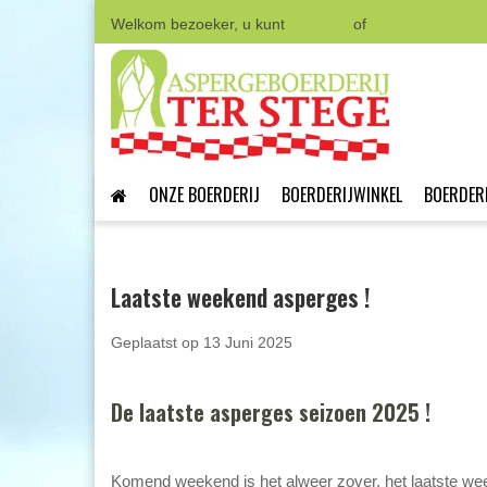
Welkom bezoeker, u kunt
Inloggen
of
Een account aa
ONZE BOERDERIJ
BOERDERIJWINKEL
BOERDER
Laatste weekend asperges !
Geplaatst op
13 Juni 2025
De laatste asperges seizoen 2025 !
Komend weekend is het alweer zover, het laatste we