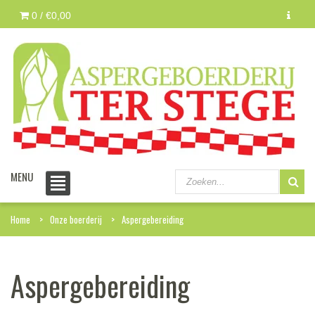
0 /
€0,00
MENU
Home
Onze boerderij
Aspergebereiding
Aspergebereiding