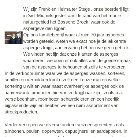
Wij zijn Frenk en Helma ter Stege , onze boerderij ligt
in Sint-Michielsgestel, aan de rand van het mooie
natuurgebied het Bossche Broek, waar ook de
aspergevelden liggen.
Op ons familiebedrijf waar al ruim 70 jaar asperges
worden geteeld, weten we exact hoe je de lekkerste
asperges krijgt, aan ervaring hebben we geen gebrek.
We vinden het fijn dat onze klanten de asperges
waarderen, we doen er ook alles aan de goede smaak
van de asperges te behouden of zelfs te verbeteren.
In de verkoopruimte waar we de asperges wassen, sorteren,
schillen en verpakken kunt u zelf een keuze maken welke
sortering u wilt en waar naast overheerlijke asperges ook de
aanverwante producten hiervan verkrijgbaar zijn , zoals o.a.
verse beenham, roomboter, scharreleieren en een heerlijk
bijpassende wijn en hebben we een ruim assortiment van
streekproducten.
Verder verkopen we diverse andere seizoensgroenten zoals
tuinbonen, peulen, doperwten, capucijners en aardappelen. In