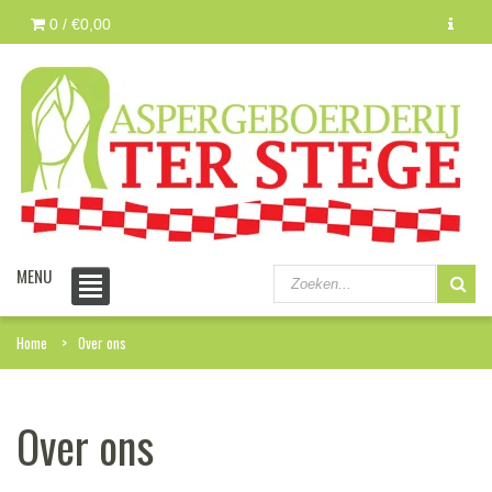
0 /
€0,00
MENU
Home
Over ons
Over ons