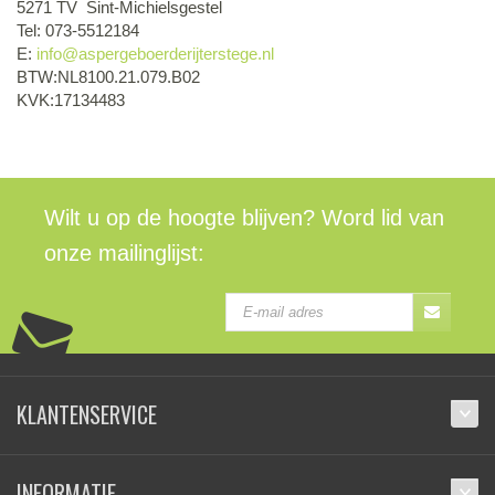
5271 TV Sint-Michielsgestel
Tel: 073-5512184
E:
info@aspergeboerderijterstege.nl
BTW:NL8100.21.079.B02
KVK:17134483
Wilt u op de hoogte blijven? Word lid van
onze mailinglijst:
KLANTENSERVICE
INFORMATIE