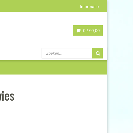
Informatie
0 /
€0,00
vies