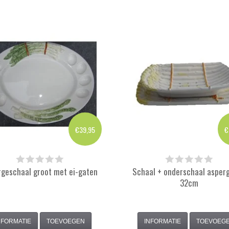
€39,95
€
rgeschaal groot met ei-gaten
Schaal + onderschaal asperg
32cm
NFORMATIE
TOEVOEGEN
INFORMATIE
TOEVOEG