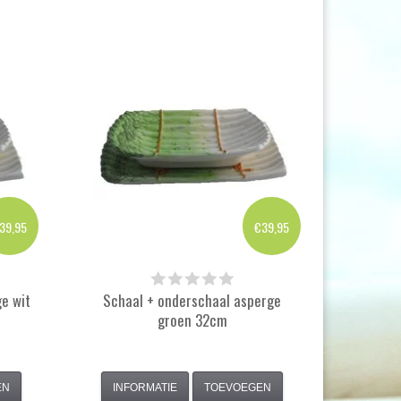
39,95
€39,95
e wit
Schaal + onderschaal asperge
groen 32cm
EN
INFORMATIE
TOEVOEGEN