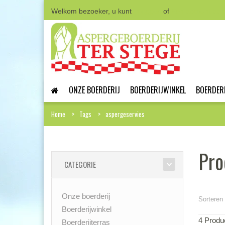
Welkom bezoeker, u kunt
Inloggen
of
Een account aa
ONZE BOERDERIJ
BOERDERIJWINKEL
BOERDER
Home
Tags
aspergeservies
Pro
CATEGORIE
Onze boerderij
Sorteren 
Boerderijwinkel
4 Produ
Boerderijterras