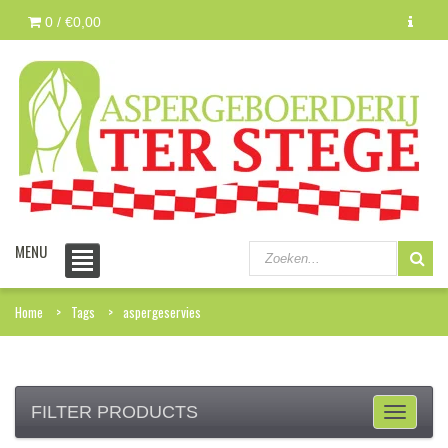
0 /
€0,00
MENU
Home
Tags
aspergeservies
FILTER PRODUCTS