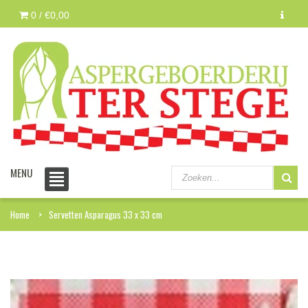
0 /
€0,00
MENU
Home
Servetten Asparagus 33 x 33 cm