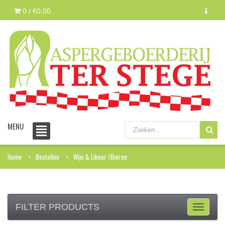
0 /
€0,00
MENU
Home
Bestellen
Wijn & Likeur /Bieren
FILTER PRODUCTS