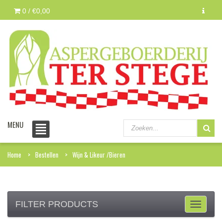
0 /
€0,00
MENU
Home
Bestellen
Wijn & Likeur /Bieren
FILTER PRODUCTS