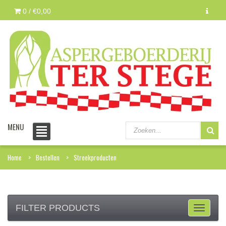
0 /
€0,00
MENU
Home
Bestellen
Streekproducten
FILTER PRODUCTS