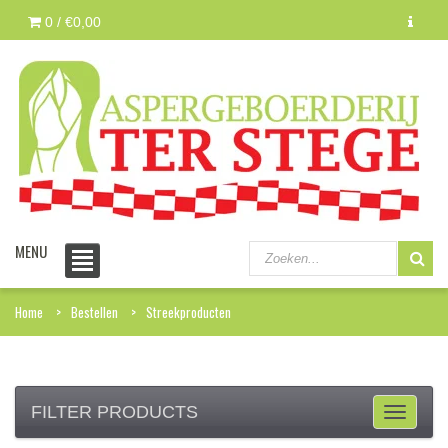
0 /
€0,00
MENU
Home
Bestellen
Streekproducten
FILTER PRODUCTS