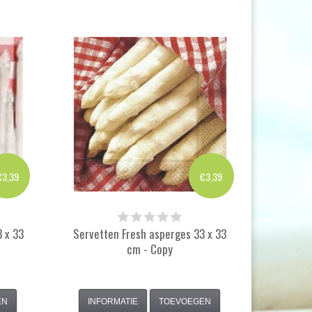
€3,39
€3,39
 x 33
Servetten Fresh asperges 33 x 33
cm - Copy
EN
INFORMATIE
TOEVOEGEN