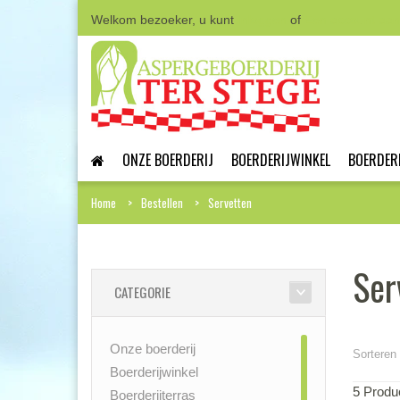
Welkom bezoeker, u kunt
Inloggen
of
Een account aa
ONZE BOERDERIJ
BOERDERIJWINKEL
BOERDER
Home
Bestellen
Servetten
Ser
CATEGORIE
Onze boerderij
Sorteren 
Boerderijwinkel
5 Produ
Boerderijterras