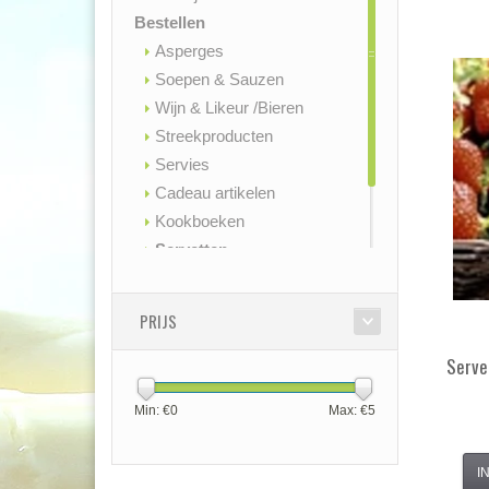
Bestellen
Asperges
Soepen & Sauzen
Wijn & Likeur /Bieren
Streekproducten
Servies
Cadeau artikelen
Kookboeken
Servetten
Contact
Openingstijden
PRIJS
Serve
Min: €
0
Max: €
5
I