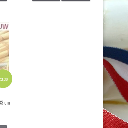
€3,39
33 cm