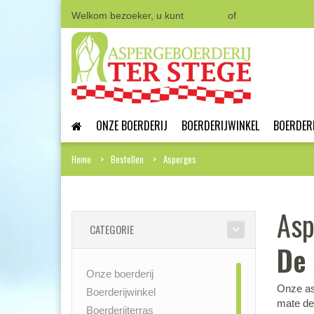
Welkom bezoeker, u kunt
Inloggen
of
Een account aa
ONZE BOERDERIJ
BOERDERIJWINKEL
BOERDER
Home
Bestellen
Asperges
Asp
CATEGORIE
De 
Onze boerderij
Onze as
Boerderijwinkel
mate de 
Boerderijterras