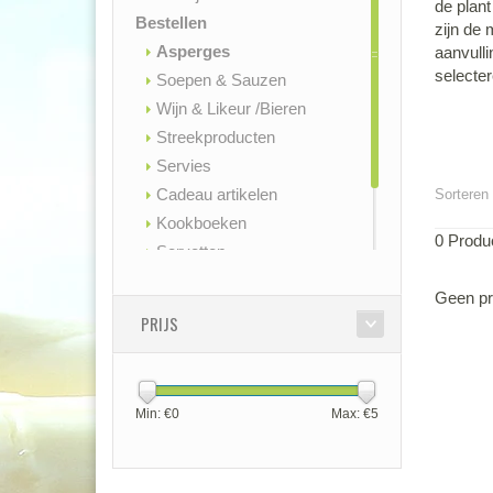
de plant
Bestellen
zijn de
Asperges
aanvull
selecter
Soepen & Sauzen
Wijn & Likeur /Bieren
Streekproducten
Servies
Cadeau artikelen
Sorteren 
Kookboeken
0 Produ
Servetten
Contact
Geen pr
Openingstijden
PRIJS
Min: €
0
Max: €
5