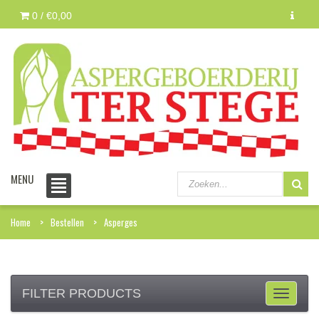
0 /
€0,00
MENU
Home
Bestellen
Asperges
FILTER PRODUCTS