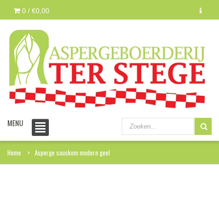
0 /
€0,00
MENU
Home
Asperge sauskom modern geel