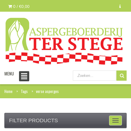
0 /
€0,00
MENU
Home
Tags
verse asperges
FILTER PRODUCTS