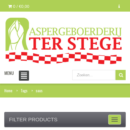
0 /
€0,00
MENU
Home
Tags
saus
FILTER PRODUCTS