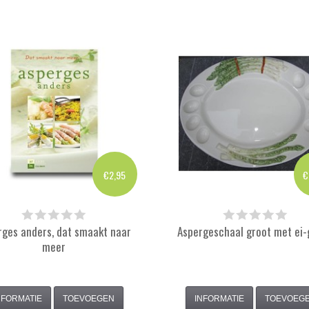
€2,95
€
rges anders, dat smaakt naar
Aspergeschaal groot met ei-
meer
NFORMATIE
TOEVOEGEN
INFORMATIE
TOEVOEG