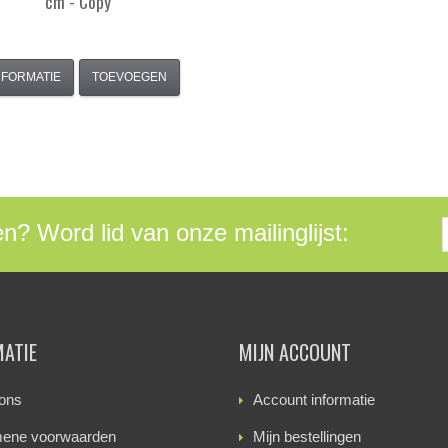
cm - Copy
NFORMATIE
TOEVOEGEN
en? Word lid van onze mailinglijst:
MATIE
MIJN ACCOUNT
ons
Account informatie
ene voorwaarden
Mijn bestellingen