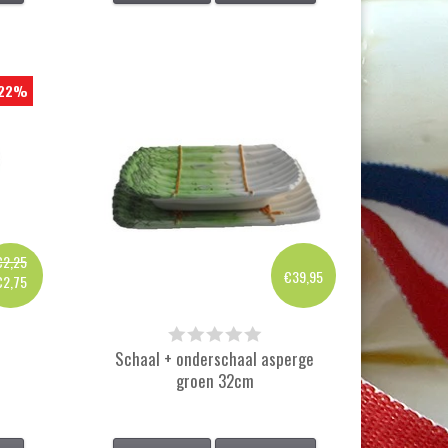
22%
€2,25
€39,95
€2,75
Schaal + onderschaal asperge
groen 32cm