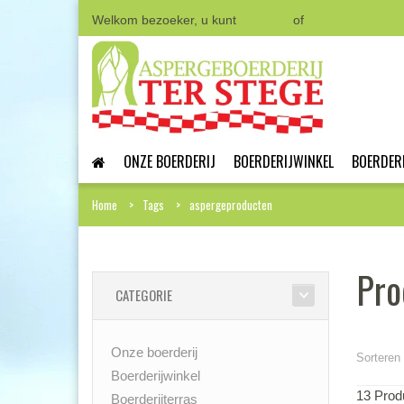
Welkom bezoeker, u kunt
Inloggen
of
Een account aa
ONZE BOERDERIJ
BOERDERIJWINKEL
BOERDER
Home
Tags
aspergeproducten
Pro
CATEGORIE
Onze boerderij
Sorteren 
Boerderijwinkel
13 Prod
Boerderijterras