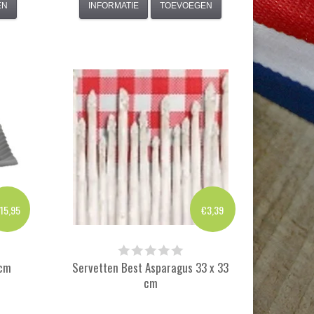
EN
INFORMATIE
TOEVOEGEN
15,95
€3,39
 cm
Servetten Best Asparagus 33 x 33
cm