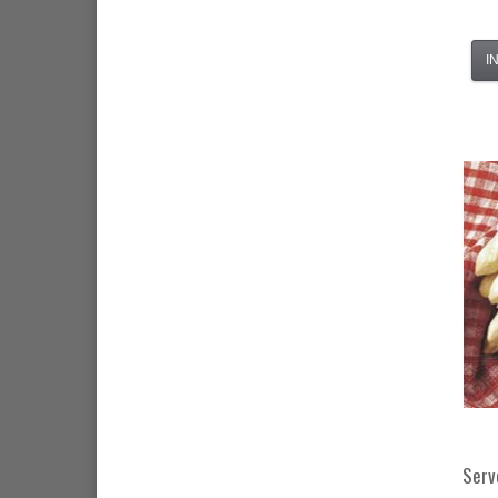
I
Serv