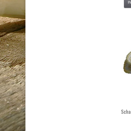
I
Scha