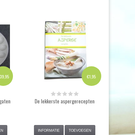
39,95
€1,95
gaten
De lekkerste aspergerecepten
EN
INFORMATIE
TOEVOEGEN