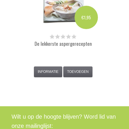
€1,95
De lekkerste aspergerecepten
INFORMATIE
TOEVOEGEN
Wilt u op de hoogte blijven? Word lid van
onze mailinglijst: