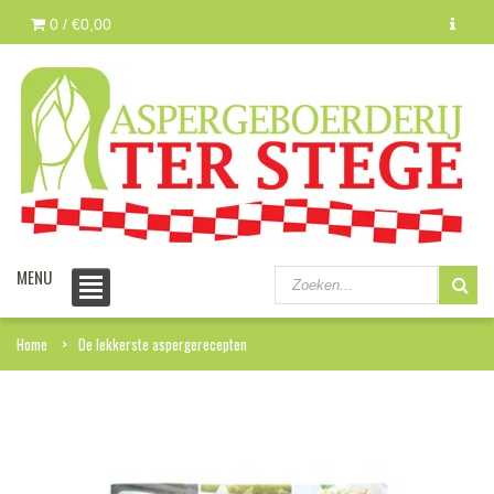
0 /
€0,00
MENU
Home
De lekkerste aspergerecepten