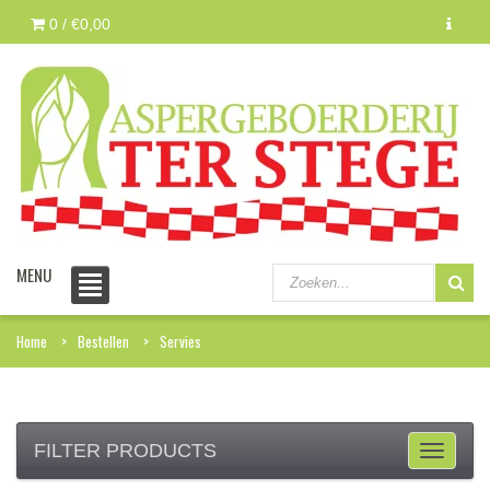
0 /
€0,00
MENU
Home
Bestellen
Servies
FILTER PRODUCTS