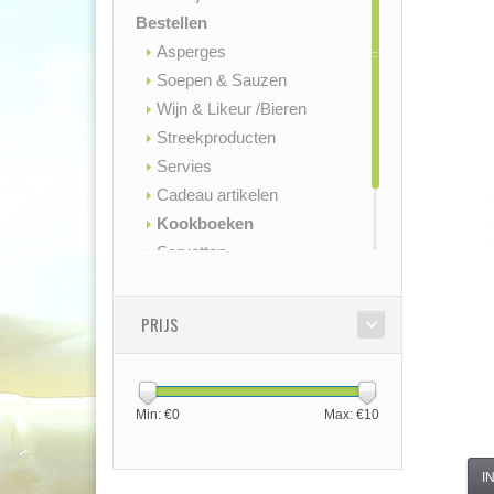
Bestellen
Asperges
Soepen & Sauzen
Wijn & Likeur /Bieren
Streekproducten
Servies
Cadeau artikelen
Kookboeken
Servetten
Contact
Openingstijden
PRIJS
Min: €
0
Max: €
10
I