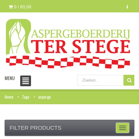
0 /
€0,00
MENU
Home
Tags
asperge
FILTER PRODUCTS