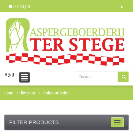
0 /
€0,00
MENU
Home
Bestellen
Cadeau artikelen
FILTER PRODUCTS